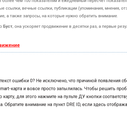
о более чем 100 показателям и ежедневный пересчет показател
 ссылки, вечные ссылки, публикации (упоминания, мнения, отз
е, а также запросы, на которые нужно обратить внимание.
ию
Буст
, она ускоряет продвижение в десятки раз, а первые рез
движение
 текст ошибки 0? Не исключено, что причиной появления сб
mart-карта и вовсе просто запылилась. Чтобы решить пробл
р карту, для этого нажмите на пульте ДУ кнопки соответст
Обратите внимание на пункт DRE ID, если здесь отображае