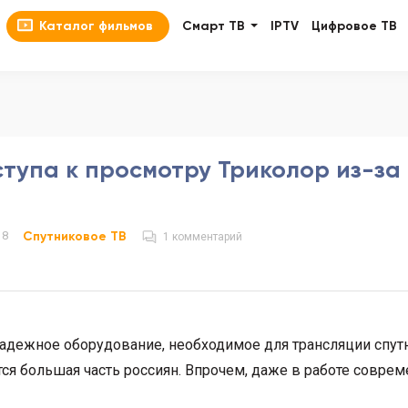
Каталог фильмов
Смарт ТВ
IPTV
Цифровое ТВ
оступа к просмотру Триколор из-за
18
Спутниковое ТВ
1 комментарий
адежное оборудование, необходимое для трансляции спут
ся большая часть россиян. Впрочем, даже в работе совре