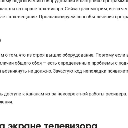
тному подключению оборудования и настройке программно
ются на экране телевизора. Сейчас рассмотрим, из-за чег
тает телевещание. Проанализируем способы лечения прогр
0
 о том, что из строя вышло оборудование. Поэтому если 
 наличии общего сбоя — есть определенные проблемы с под
 возникнуть не должно. Зачастую код неполадки появляетс
з в доступе к каналам из-за некорректной работы ресивера
ления.
на экране телевизора