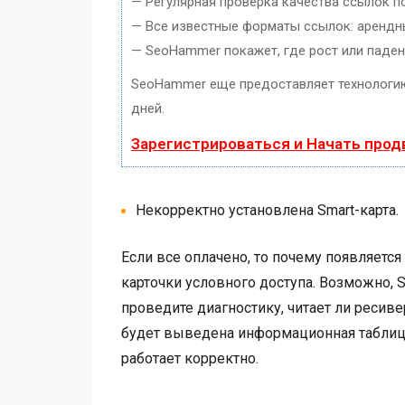
— Регулярная проверка качества ссылок п
— Все известные форматы ссылок: арендные
— SeoHammer покажет, где рост или падени
SeoHammer еще предоставляет технолог
дней.
Зарегистрироваться и Начать про
Некорректно установлена Smart-карта.
Если все оплачено, то почему появляется
карточки условного доступа. Возможно, S
проведите диагностику, читает ли ресиве
будет выведена информационная таблица. 
работает корректно.