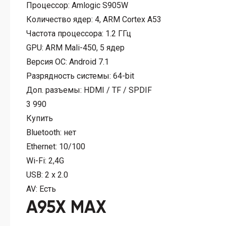
Процессор:
Amlogic S905W
Количество ядер:
4, ARM Cortex A53
Частота процессора:
1.2 ГГц
GPU:
ARM Mali-450, 5 ядер
Версия ОС:
Android 7.1
Разрядность системы:
64-bit
Доп. разъемы:
HDMI / TF / SPDIF
3 990
Купить
Bluetooth:
нет
Ethernet:
10/100
Wi-Fi:
2,4G
USB:
2 x 2.0
AV:
Есть
A95X MAX