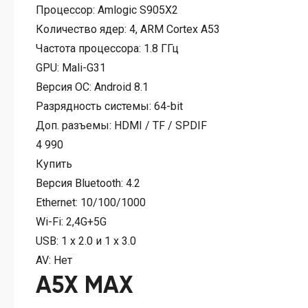
Процессор:
Amlogic S905X2
Количество ядер:
4, ARM Cortex A53
Частота процессора:
1.8 ГГц
GPU:
Mali-G31
Версия ОС:
Android 8.1
Разрядность системы:
64-bit
Доп. разъемы:
HDMI / TF / SPDIF
4 990
Купить
Версия Bluetooth:
4.2
Ethernet:
10/100/1000
Wi-Fi:
2,4G+5G
USB:
1 x 2.0 и 1 х 3.0
AV:
Нет
A5X MAX