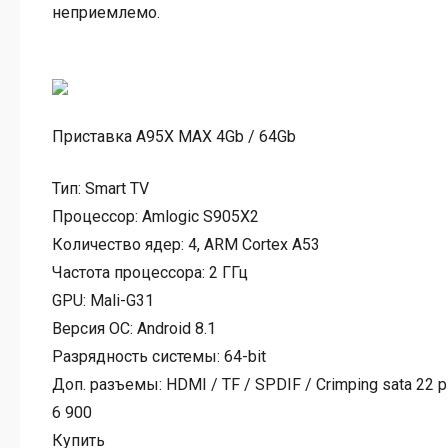
неприемлемо.
Приставка A95X MAX 4Gb / 64Gb
Тип:
Smart TV
Процессор:
Amlogic S905X2
Количество ядер:
4, ARM Cortex A53
Частота процессора:
2 ГГц
GPU:
Mali-G31
Версия ОС:
Android 8.1
Разрядность системы:
64-bit
Доп. разъемы:
HDMI / TF / SPDIF / Crimping sata 22 p
6 900
Купить