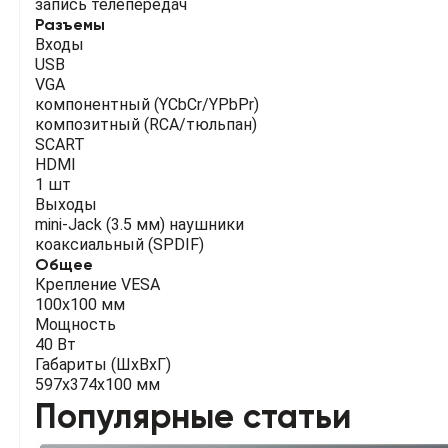
запись телепередач
Разъемы
Входы
USB
VGA
компонентный (YCbCr/YPbPr)
композитный (RCA/тюльпан)
SCART
HDMI
1 шт
Выходы
mini-Jack (3.5 мм) наушники
коаксиальный (SPDIF)
Общее
Крепление VESA
100х100 мм
Мощность
40 Вт
Габариты (ШхВхГ)
597x374x100 мм
Популярные статьи