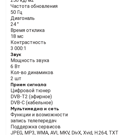
250 кд/м2
Частота обновления
50 Гц
Диагональ
24 "
Время отклика
18 мс
Контрастность
3 000:1
Звук
Мощность звука
6 Вт
Кол-во динамиков
2 шт
Прием сигнала
Цифровой тюнер
DVB-T2 (эфирное)
DVB-C (кабельное)
Мультимедиа и сеть
Функции и возможности
запись телепередач
Поддержка сервисов
JPEG, MP3, WMA, AVI, MKV, DivX, Xvid, H.264, TXT