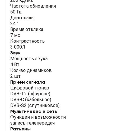
200 кд/м2
Частота обновления
50 Гц
Диагональ
24 "
Время отклика
7 мс
Контрастность
3 000:1
Звук
Мощность звука
4 Вт
Кол-во динамиков
2 шт
Прием сигнала
Цифровой тюнер
DVB-T2 (эфирное)
DVB-C (кабельное)
DVB-S2 (спутниковое)
Мультимедиа и сеть
Функции и возможности
запись телепередач
Разъемы