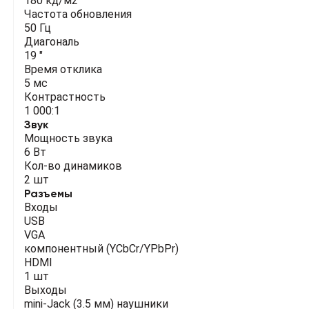
180 кд/м2
Частота обновления
50 Гц
Диагональ
19 "
Время отклика
5 мс
Контрастность
1 000:1
Звук
Мощность звука
6 Вт
Кол-во динамиков
2 шт
Разъемы
Входы
USB
VGA
компонентный (YCbCr/YPbPr)
HDMI
1 шт
Выходы
mini-Jack (3.5 мм) наушники