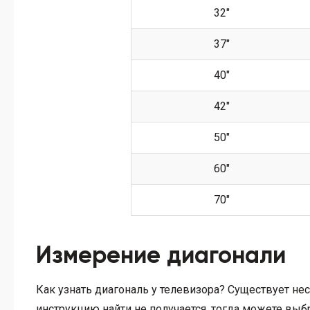
32″
37″
40″
42″
50″
60″
70″
Измерение диагонали
Как узнать диагональ у телевизора? Существует не
инструкцию найти не получается, тогда можете выб