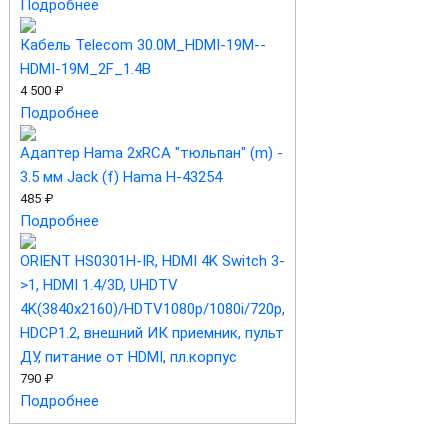
Подробнее
Кабель Telecom 30.0M_HDMI-19M--
HDMI-19M_2F_1.4B
4 500 ₽
Подробнее
Адаптер Hama 2xRCA "тюльпан" (m) -
3.5 мм Jack (f) Hama H-43254
485 ₽
Подробнее
ORIENT HS0301H-IR, HDMI 4K Switch 3-
>1, HDMI 1.4/3D, UHDTV
4K(3840x2160)/HDTV1080p/1080i/720p,
HDCP1.2, внешний ИК приемник, пульт
ДУ, питание от HDMI, пл.корпус
790 ₽
Подробнее