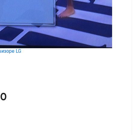
визоре LG
00