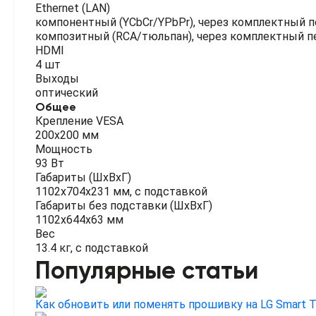
Ethernet (LAN)
компонентный (YCbCr/YPbPr), через комплектный 
композитный (RCA/тюльпан), через комплектный п
HDMI
4 шт
Выходы
оптический
Общее
Крепление VESA
200х200 мм
Мощность
93 Вт
Габариты (ШхВхГ)
1102x704x231 мм, с подставкой
Габариты без подставки (ШхВхГ)
1102x644x63 мм
Вес
13.4 кг, с подставкой
Популярные статьи
Как обновить или поменять прошивку на LG Smart 