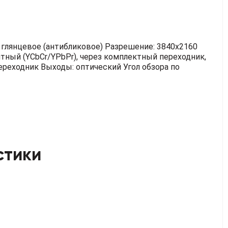
 глянцевое (антибликовое)
Разрешение: 3840x2160
ентный (YCbCr/YPbPr), через комплектный переходник,
ереходник
Выходы: оптический
Угол обзора по
стики