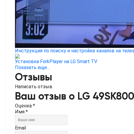
Инструкция по поиску и настройке каналов на теле
Установка ForkPlayer на LG Smart TV
Показать еще...
Отзывы
Написать отзыв
Ваш отзыв о LG 49SK80
Оценка *
Имя *
Email