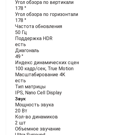
Угол обзора по вертикали
178 °
Угол обзора по горизонтали
178 °
Частота обновления
50 Гц
Поддержка HDR
есть
Диагональ
49 "
Индекс динамических сцен
100 кадр/сек, True Motion
Масштабирование 4K
есть
Тип матрицы
IPS, Nano Cell Display
Звук
Мощность звука
20 Вт
Кол-во динамиков
2 шт
Объемное звучание
Ultra Surround