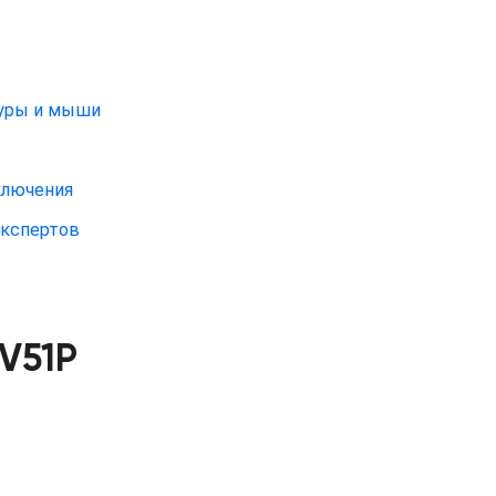
туры и мыши
ключения
экспертов
9V51P