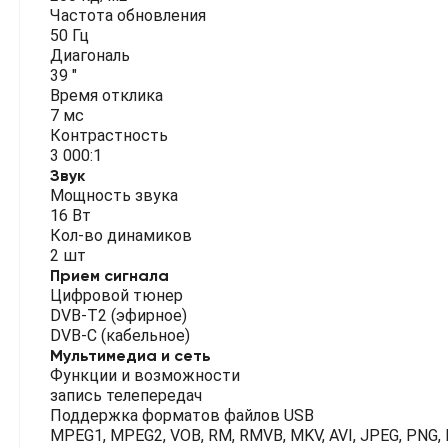
Частота обновления
50 Гц
Диагональ
39 "
Время отклика
7 мс
Контрастность
3 000:1
Звук
Мощность звука
16 Вт
Кол-во динамиков
2 шт
Прием сигнала
Цифровой тюнер
DVB-T2 (эфирное)
DVB-C (кабельное)
Мультимедиа и сеть
Функции и возможности
запись телепередач
Поддержка форматов файлов USB
MPEG1, MPEG2, VOB, RM, RMVB, MKV, AVI, JPEG, PNG,