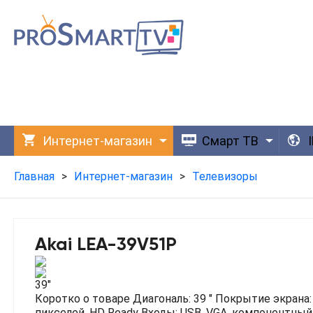
Интернет-магазин
Смарт ТВ
Главная
>
Интернет-магазин
>
Телевизоры
Akai LEA-39V51P
39"
Коротко о товаре
Диагональ: 39 "
Покрытие экрана:
пикселей, HD Ready
Входы: USB, VGA, компонентный 