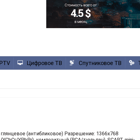
IPTV
Цифровое ТВ
Спутниковое ТВ
 глянцевое (антибликовое)
Разрешение: 1366x768
(YCbCr/YPbPr), композитный (RCA/тюльпан), SCART, mini-