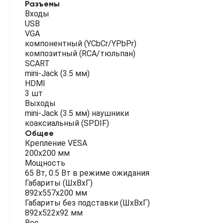
Разъемы
Входы
USB
VGA
компонентный (YCbCr/YPbPr)
композитный (RCA/тюльпан)
SCART
mini-Jack (3.5 мм)
HDMI
3 шт
Выходы
mini-Jack (3.5 мм) наушники
коаксиальный (SPDIF)
Общее
Крепление VESA
200х200 мм
Мощность
65 Вт, 0.5 Вт в режиме ожидания
Габариты (ШхВхГ)
892х557х200 мм
Габариты без подставки (ШхВхГ)
892х522х92 мм
Вес