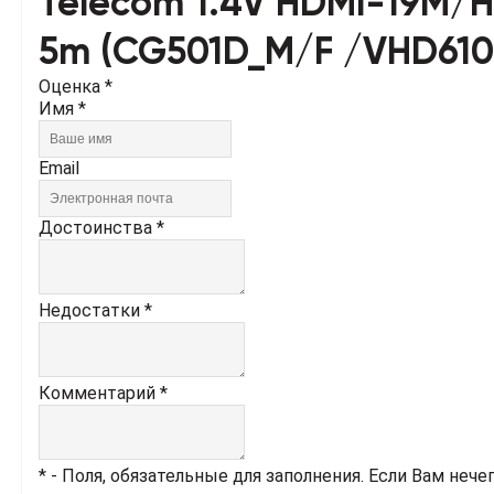
Telecom 1.4V HDMI-19M/
5m (CG501D_M/F /VHD61
Оценка *
Имя *
Email
Достоинства *
Недостатки *
Комментарий *
* - Поля, обязательные для заполнения. Если Вам нече